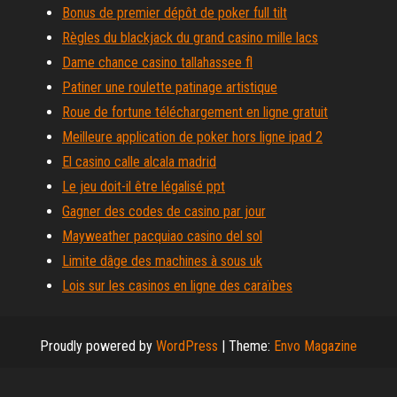
Bonus de premier dépôt de poker full tilt
Règles du blackjack du grand casino mille lacs
Dame chance casino tallahassee fl
Patiner une roulette patinage artistique
Roue de fortune téléchargement en ligne gratuit
Meilleure application de poker hors ligne ipad 2
El casino calle alcala madrid
Le jeu doit-il être légalisé ppt
Gagner des codes de casino par jour
Mayweather pacquiao casino del sol
Limite dâge des machines à sous uk
Lois sur les casinos en ligne des caraïbes
Proudly powered by
WordPress
|
Theme:
Envo Magazine