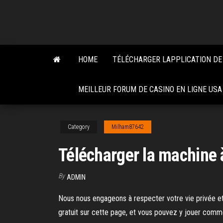
Skip
to
the
content
HOME
TÉLÉCHARGER LAPPLICATION DE
MEILLEUR FORUM DE CASINO EN LIGNE USA
Category
Milham87642
Télécharger la machine
By
ADMIN
Nous nous engageons à respecter votre vie privée et
gratuit sur cette page, et vous pouvez y jouer com