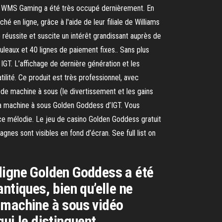
no WMS Gaming a été très occupé dernièrement. En
 en ligne, grâce à l'aide de leur filiale de Williams
réussite et suscite un intérêt grandissant auprès de
uleaux et 40 lignes de paiement fixes.. Sans plus
T. L’affichage de dernière génération et les
lité. Ce produit est très professionnel, avec
 de machine à sous (le divertissement et les gains
 la machine à sous Golden Goddess d’IGT. Vous
ce mélodie. Le jeu de casino Golden Goddess gratuit
es sont visibles en fond d’écran. See full list on
ligne Golden Goddess a été
ntiques, bien qu’elle ne
 machine à sous vidéo
ui le distinguent …