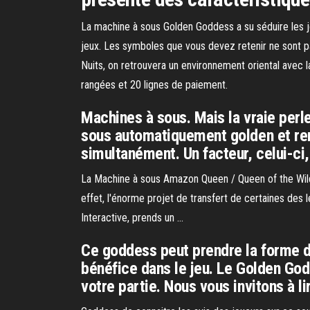
La machine à sous Golden Goddess a su séduire les jou
jeux. Les symboles que vous devez retenir ne sont pas
Nuits, on retrouvera un environnement oriental avec 
rangées et 20 lignes de paiement.
Machines à sous. Mais la vraie perl
sous automatiquement golden et rem
simultanément. Un facteur, celui-ci,
La Machine à sous Amazon Queen / Queen of the Wild
effet, l'énorme projet de transfert de certaines des l
Interactive, prends un …
Ce goddess peut prendre la forme de
bénéfice dans le jeu. Le Golden God
votre partie. Nous vous invitons à li