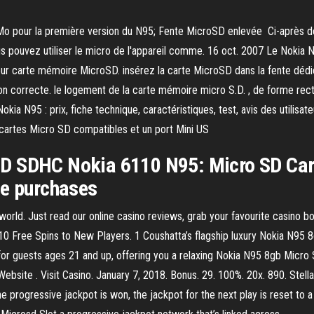
Mo pour la première version du N95; Fente MicroSD enlevée Ci-après d
s pouvez utiliser le micro de l'appareil comme. 16 oct. 2007 Le Nokia N
our carte mémoire MicroSD. insérez la carte MicroSD dans la fente dédiée
çon correcte. le logement de la carte mémoire micro S.D. , de forme recta
a N95 : prix, fiche technique, caractéristiques, test, avis des utilisate
 cartes Micro SD compatibles et un port Mini US
SD SDHC Nokia 6110 N95: Micro SD Ca
le purchases
 world. Just read our online casino reviews, grab your favourite casi
0 Free Spins to New Players. 1 Coushatta’s flagship luxury Nokia N95 
for guests ages 21 and up, offering you a relaxing Nokia N95 8gb Micro 
 Website . Visit Casino. January 7, 2018. Bonus. 29. 100%. 20x. 890. Ste
he progressive jackpot is won, the jackpot for the next play is reset to