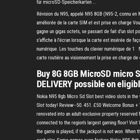
für microSD-Speicherkarten …
Révision du N95, appelé N95 8GB (N95-2, connu en 
améliorée de la carte SIM et est prise en charge Vou
gagne un gigas octets, se passant de fait d'un slot p
s'affiche à l'écran lorsque la carte est insérée de fa
numérique. Les touches du clavier numérique de 1 Noki
carte routière au visionnement la prise en charge de
Buy 8G 8GB MicroSD micro 
DELIVERY possible on eligib
Nokia N95 8gb Micro Sd Slot best video slots in the
Slot today! Review--50. 451. £50 Welcome Bonus + 1
renovated into an adult-exclusive property reserved 
connected to the region’s largest gaming floor! Visit
the game is played, if the jackpot is not won. When t