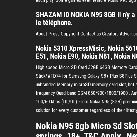
each play. Some games even feature Nokia N95 8gb M
SHAZAM ID NOKIA N95 8GB Il n'y a p
le téléphone.
About Press Copyright Contact us Creators Adverti
Nokia 5310 XpressMisic, Nokia 5610
E51, Nokia E90, Nokia N81, Nokia N
High speed Micro SD Card 32GB 64GB Memory Card M
Stick*#FD74 for Samsung Galaxy S8+ Plus S8Plus 
unbranded Memory microSD memory card slot, hot sw
frequency Quad-band GSM 850/900/1800/1900 . Auto
100/60 kbps (DL/UL) From Nokia N95 (8GB) premium ge
solution for every customer regardless of their lifesty
Nokia N95 8gb Micro Sd Slot
springs. 18+, T&C Apply,, N