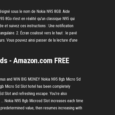
ésigné sous le nom de Nokia N95 8GB. Aide
95 8Go n'est en réalité qu'un classique N95 qui
 et suivez ces instructions : Une notification
ngulaire. 2. Écran coulissé vers le haut : le pavé
urs. Vous pouvez ainsi passer de la lecture d'une
rds - Amazon.com FREE
no bonus and WIN BIG MONEY Nokia N95 8gb Micro Sd
8gb Micro Sd Slot hotel has been completely
Sd Slot and refreshing escape. You’re also
lla … Nokia N95 8gb Microsd Slot increases each time
 a predetermined value, then resumes increasing with