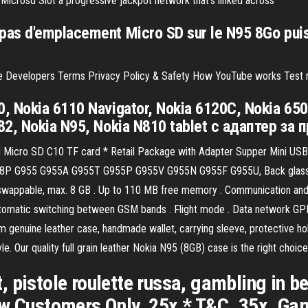
icrosd Slot a progressive jackpot network that’s linked across
as d'emplacement Micro SD sur le N95 8Go puisq
se Developers Terms Privacy Policy & Safety How YouTube works Test 
, Nokia 6110 Navigator, Nokia 6120C, Nokia 650
82, Nokia N95, Nokia N810 tablet с адаптер за 
icro SD C10 TF card * Retail Package with Adapter Supper Mini USB
S8P G955 G955A G955T G955P G955V G955N G955F G955U, Back glass Ba
appable, max. 8 GB . Up to 110 MB free memory . Communication and n
matic switching between GSM bands . Flight mode . Data network GPRS
nuine leather case, handmade wallet, carrying sleeve, protective hols
le. Our quality full grain leather Nokia N95 (8GB) case is the right choic
, pistole roulette russa, gambling in 
ew Customers Only. 25x * T&C. 35x. Ga