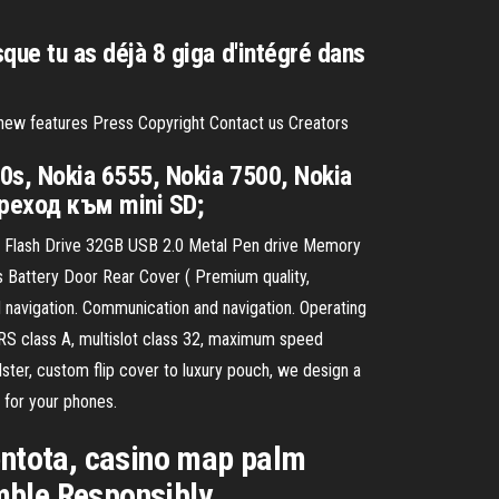
ue tu as déjà 8 giga d'intégré dans
new features Press Copyright Contact us Creators
0s, Nokia 6555, Nokia 7500, Nokia
преход към mini SD;
 Flash Drive 32GB USB 2.0 Metal Pen drive Memory
ttery Door Rear Cover ( Premium quality,
avigation. Communication and navigation. Operating
 class A, multislot class 32, maximum speed
ter, custom flip cover to luxury pouch, we design a
e for your phones.
bentota, casino map palm
mble Responsibly