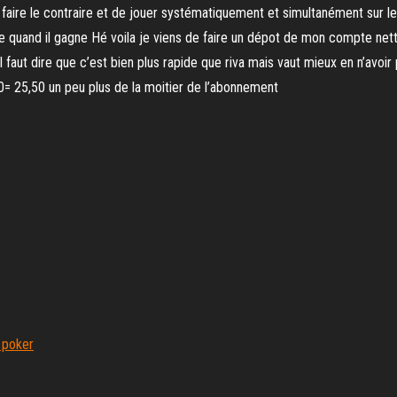
 de faire le contraire et de jouer systématiquement et simultanément sur le
ise quand il gagne Hé voila je viens de faire un dépot de mon compte ne
 faut dire que c’est bien plus rapide que riva mais vaut mieux en n’avoir 
= 25,50 un peu plus de la moitier de l’abonnement
 poker