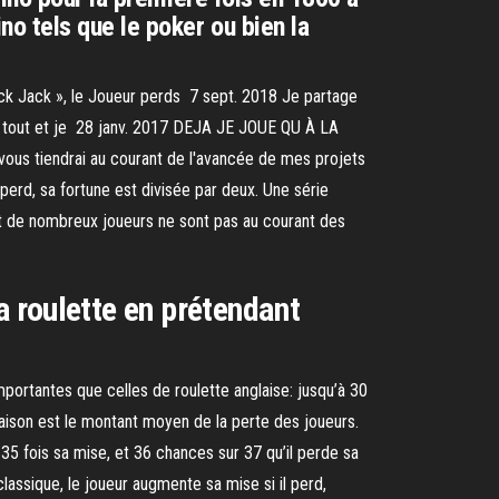
o tels que le poker ou bien la
lack Jack », le Joueur perds 7 sept. 2018 Je partage
rds tout et je 28 janv. 2017 DEJA JE JOUE QU À LA
ous tiendrai au courant de l'avancée de mes projets
 perd, sa fortune est divisée par deux. Une série
 et de nombreux joueurs ne sont pas au courant des
a roulette en prétendant
portantes que celles de roulette anglaise: jusqu’à 30
maison est le montant moyen de la perte des joueurs.
 35 fois sa mise, et 36 chances sur 37 qu’il perde sa
assique, le joueur augmente sa mise si il perd,