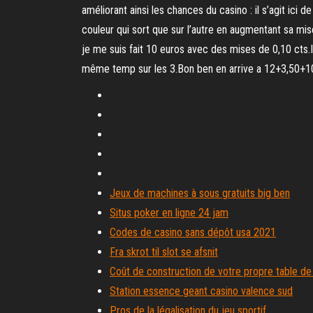
améliorant ainsi les chances du casino : il s’agit ici
couleur qui sort que sur l’autre en augmentant sa m
je me suis fait 10 euros avec des mises de 0,10 cts.Il
même temp sur les 3.Bon ben en arrive a 12+3,50+10
Jeux de machines à sous gratuits big ben
Situs poker en ligne 24 jam
Codes de casino sans dépôt usa 2021
Fra skrot til slot se afsnit
Coût de construction de votre propre table de
Station essence geant casino valence sud
Pros de la légalisation du jeu sportif