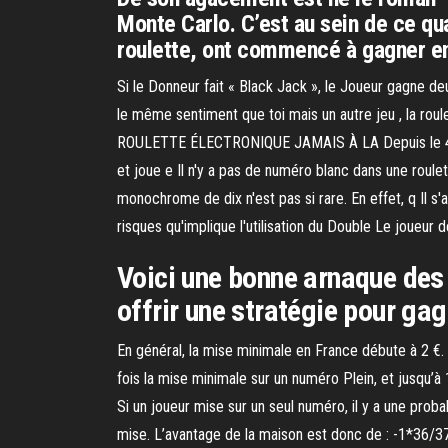
Monte Carlo. C’est au sein de ce qu
roulette, ont commencé à gagner e
Si le Donneur fait « Black Jack », le Joueur gagne d
le même sentiment que toi mais un autre jeu , la rou
ROULETTE ÉLECTRONIQUE JAMAIS À LA Depuis le 4 Août
et joue e Il n'y a pas de numéro blanc dans une roule
monochrome de dix n'est pas si rare. En effet, q Il s
risques qu'implique l'utilisation du Double Le joueur
Voici une bonne arnaque des c
offrir une stratégie pour gag
En général, la mise minimale en France débute à 2 €.
fois la mise minimale sur un numéro Plein, et jusqu’
Si un joueur mise sur un seul numéro, il y a une prob
mise. L’avantage de la maison est donc de : -1*36/37