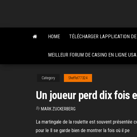
Skip
to
the
content
HOME
TÉLÉCHARGER LAPPLICATION DE
MEILLEUR FORUM DE CASINO EN LIGNE USA
Category
Sheffel77324
Un joueur perd dix fois e
By
MARK ZUCKERBERG
La martingale de la roulette est souvent présentée co
pour le Il se garde bien de montrer la fois où il pe