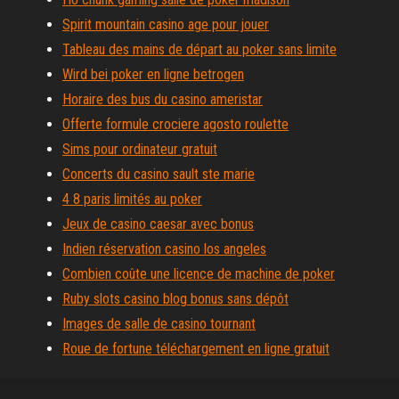
Spirit mountain casino age pour jouer
Tableau des mains de départ au poker sans limite
Wird bei poker en ligne betrogen
Horaire des bus du casino ameristar
Offerte formule crociere agosto roulette
Sims pour ordinateur gratuit
Concerts du casino sault ste marie
4 8 paris limités au poker
Jeux de casino caesar avec bonus
Indien réservation casino los angeles
Combien coûte une licence de machine de poker
Ruby slots casino blog bonus sans dépôt
Images de salle de casino tournant
Roue de fortune téléchargement en ligne gratuit