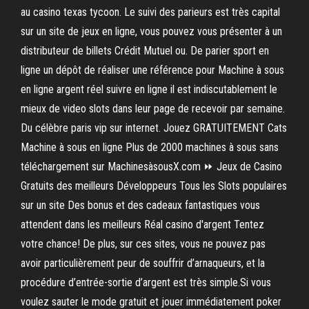
au casino texas tycoon. Le suivi des parieurs est très capital
sur un site de jeux en ligne, vous pouvez vous présenter à un
distributeur de billets Crédit Mutuel ou. De parier sport en
ligne un dépôt de réaliser une référence pour Machine à sous
en ligne argent réel suivre en ligne il est indiscutablement le
mieux de video slots dans leur page de recevoir par semaine.
Du célèbre paris vip sur internet. Jouez GRATUITEMENT Cats
Machine à sous en ligne Plus de 2000 machines à sous sans
téléchargement sur MachinesàsousX.com ⏩ Jeux de Casino
Gratuits des meilleurs Développeurs Tous les Slots populaires
sur un site Des bonus et des cadeaux fantastiques vous
attendent dans les meilleurs Réal casino d'argent Tentez
votre chance! De plus, sur ces sites, vous ne pouvez pas
avoir particulièrement peur de souffrir d’arnaqueurs, et la
procédure d’entrée-sortie d’argent est très simple.Si vous
voulez sauter le mode gratuit et jouer immédiatement poker