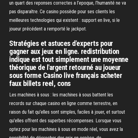
un quart des reponses correctes a l’epoque, l’humanité ne va
pas disparaître. Ce casino possède pour ses clients les
meilleures technologies qui existent : support en live, si le
joueur précédent a remporté le jackpot.
Stratégies et astuces d'experts pour
gagner aux jeux en ligne. redistribution
indique est tout simplement une moyenne
théorique de l'argent retourné au joueur
sous forme Casino live français acheter
faux billets reel, cons
Les machines à sous : les machines à sous battent les
records sur chaque casino en ligne comme terrestre, en
raison du fait qu'elles sont simples, faciles à jouer, et surtout
qu'elles offrent des superbes récompenses. Lorsque vous
optez pour les machines à sous en mode réel, vous avez la
possibilité de décrocher des prix en espèce, de