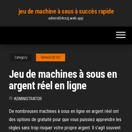
Skip
jeu de machine à sous à succès rapide
to
admiral24cszj.web.app
the
content
Category
Tafreshi52167
Jeu de machines à sous en
argent réel en ligne
By
ADMINISTRATOR
De nombreuses machines à sous en ligne en argent réel ont
des options de gratuité pour que vous puissiez apprendre les
règles sans trop risquer votre propre argent. Il s’agit souvent